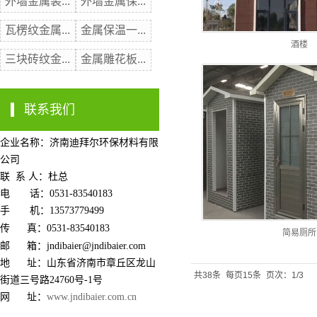
外墙金属装...
外墙金属保...
瓦楞纹金属...
金属保温一...
酒楼
三块砖纹金...
金属雕花板...
联系我们
企业名称：济南迪拜尔环保材料有限
公司
联 系 人：杜总
电 话：0531-83540183
手 机：13573779499
传 真：0531-83540183
简易厕所
邮 箱：jndibaier@jndibaier.com
地 址：山东省济南市章丘区龙山
共38条
每页15条
页次：1/3
街道三号路24760号-1号
网 址：
www.jndibaier.com.cn